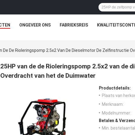
CTEN
ONGEVEER ONS
FABRIEKSREIS
KWALITEITSCONT
 De De Rioleringspomp 2.5x2 Van De Dieselmotor De Zelfinstructie 
25HP van de de Rioleringspomp 2.5x2 van de di
Overdracht van het de Duimwater
Productdetails:
Plaats van herko
Merknaam:
Modelnummer:
Betalen & Verzen
Min. bestelaantal