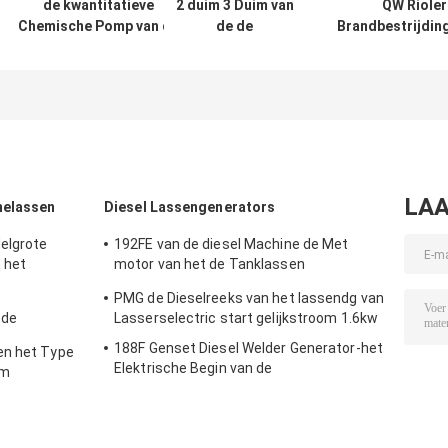
de kwantitatieve
2 duim 3 Duim van
QW Rioler
Chemische Pomp van de
de de
Brandbestrijdi
de Benzinebrand van
Modderuitloper
met duikvermog
Brandbestrijdingspompen
van het 4
3 Duim 4 
voor Farmaceutische
Duimmoeras van
Industrie
de de Pompstaart
gastype diesel
LAA
nelassen
Diesel Lassengenerators
elgrote
192FE van de diesel Machine de Met
 het
motor van het de Tanklassen
Lassers12.5l Brandstof
PMG de Dieselreeks van het lassendg van
 de
Lasserselectric start gelijkstroom 1.6kw
van de de
188F Genset Diesel Welder Generator-het
en het Type
Elektrische Begin van de
om
compressor180a Opwinding
ven Lassers