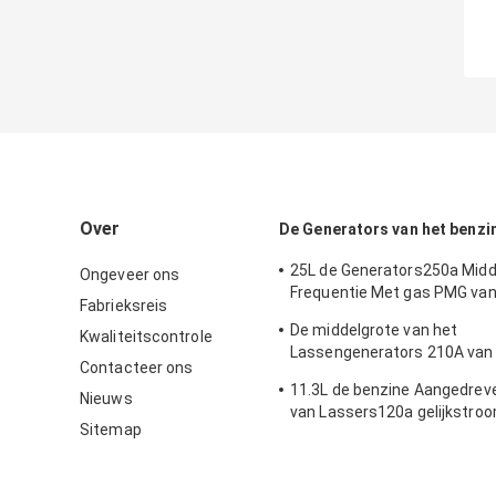
Over
De Generators van het benzi
25L de Generators250a Midd
Ongeveer ons
Frequentie Met gas PMG van
Fabrieksreis
benzinelassen
De middelgrote van het
Kwaliteitscontrole
Lassengenerators 210A van
Contacteer ons
Frequentiebenzine Machine 
11.3L de benzine Aangedrev
Opwindings190f Motor
Nieuws
van Lassers120a gelijkstro
Sitemap
Permanente Magneet Gedre
van L Gas