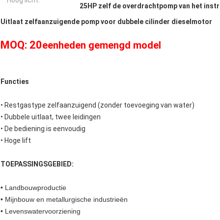
Hoog licht:
25HP zelf de overdrachtpomp van het inst
Uitlaat zelfaanzuigende pomp voor dubbele cilinder dieselmotor
MOQ: 20
eenheden gemengd model
Functies
• Restgastype zelfaanzuigend (zonder toevoeging van water)
• Dubbele uitlaat, twee leidingen
• De bediening is eenvoudig
• Hoge lift
TOEPASSINGSGEBIED:
• Landbouwproductie
• Mijnbouw en metallurgische industrieën
• Levenswatervoorziening