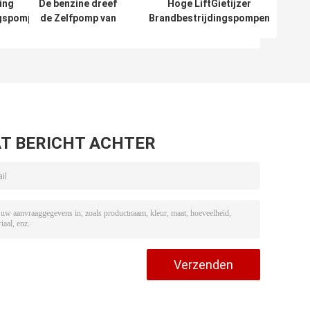
ing
De benzine dreef
Hoge LiftGietijzer
ngspompen
de Zelfpomp van
Brandbestrijdingspompen
en 2 Duim
het
100mm Dieselmotor van
Duim
Instructiewater
de Afzet4x4 Duim
4,0 aan Duim -
hoge Lift
T BERICHT ACHTER