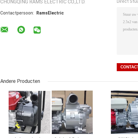
CHONGQING RAMS ELECTRIC CO.,LTD.
Direct Stu
Contactpersoon:
RamsElectric
Andere Producten