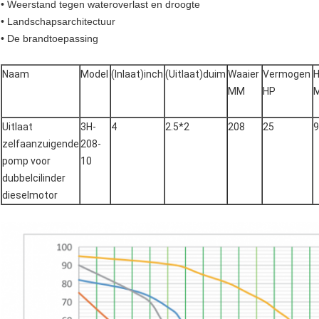
• Weerstand tegen wateroverlast en droogte
• Landschapsarchitectuur
• De brandtoepassing
Naam
Model
(Inlaat)inch
(Uitlaat)duim
Waaier
Vermogen
H
MM
HP
Uitlaat
3H-
4
2.5*2
208
25
9
zelfaanzuigende
208-
pomp voor
10
dubbelcilinder
dieselmotor