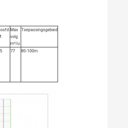
oofd
Max
Toepassingsgebied
M
volg
m³/u
5
77
80-100m