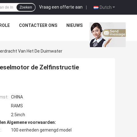
Vraag een offerte aan
|
Dutch
Zoeken
ROLE
CONTACTEER ONS
NIEUWS
GEVALLEN
Overdracht Van Het De Duimwater
eselmotor de Zelfinstructie
mst:
CHINA
RAMS
2.5inch
den Algemene voorwaarden:
:
100 eenheden gemengd model