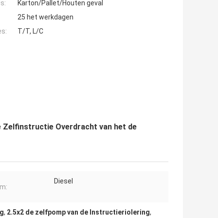
s:
Karton/Pallet/Houten geval
25 het werkdagen
es:
T/T, L/C
 Zelfinstructie Overdracht van het de
Diesel
om:
ng
,
2.5x2 de zelfpomp van de Instructieriolering
,